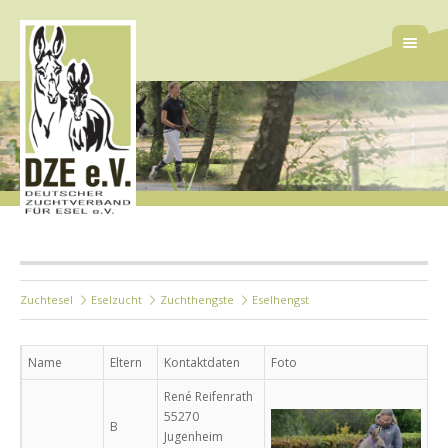
Zuchtesel
Eselzucht
Zuchthengste
Eselhengst
Name
Eltern
Kontaktdaten
Foto
René Reifenrath
55270
B
Jugenheim