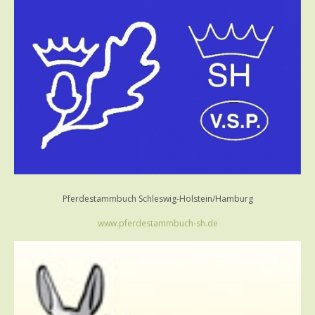
Pferdestammbuch Schleswig-Holstein/Hamburg
www.pferdestammbuch-sh.de