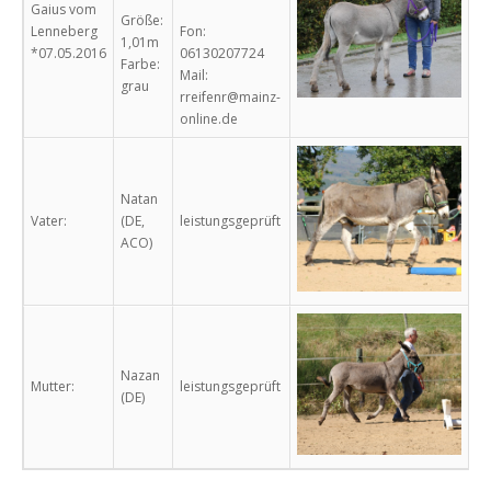
Gaius vom
Größe:
Lenneberg
Fon:
1,01m
*07.05.2016
06130207724
Farbe:
Mail:
grau
rreifenr@mainz-
online.de
Natan
Vater:
(DE,
leistungsgeprüft
ACO)
Nazan
Mutter:
leistungsgeprüft
(DE)