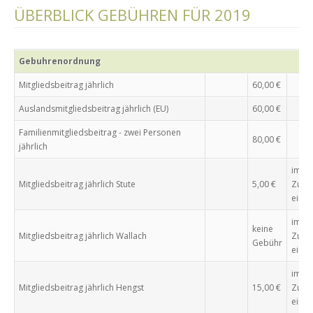
ÜBERBLICK GEBÜHREN FÜR 2019
Gebuhrenordnung
Mitgliedsbeitrag jährlich
60,00 €
Auslandsmitgliedsbeitrag jährlich (EU)
60,00 €
Familienmitgliedsbeitrag - zwei Personen
80,00 €
jährlich
im
Mitgliedsbeitrag jährlich Stute
5,00 €
Zuch
einge
im
keine
Mitgliedsbeitrag jährlich Wallach
Zuch
Gebühr
einge
im
Mitgliedsbeitrag jährlich Hengst
15,00 €
Zuch
einge