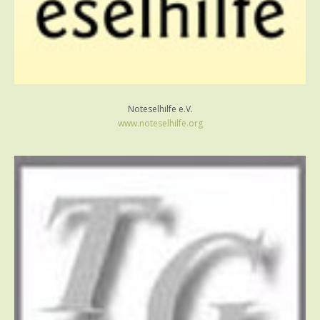
Noteselhilfe e.V.
www.noteselhilfe.org